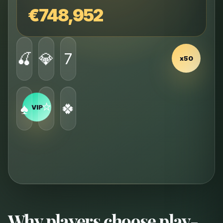
€748,952
🍒
💎
7
x50
⭐
♠
🍀
VIP
Why players choose play-